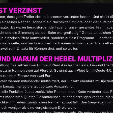
BST VERZINST
uben, dass gute Treffer sich zu besseren verbinden lassen. Und sie ist 
ein einzelnes Rennen, sondern ein Nachmittag mit drei oder vier aufei
te: „Es waren herausfordernde Tage für unser gesamtes Team, aber es
ht und die Stimmung auf der Bahn war großartig.“ Genau an solchen
in einzelnes Pferd konzentriert, sondern auf ein Programm — entfaltet d
hiebewette, und sie funktioniert nach einem simplen, aber finanziell 
wei zum Einsatz für Rennen drei, und so weiter.
ND WARUM DER HEBEL MULTIPLIZ
ttung. Sie setzen zwei Euro auf Pferd A in Rennen eins. Gewinnt Pferd
atz in Rennen zwei auf Pferd B. Gewinnt auch Pferd B mit Quote 4,0,
aus einem Einsatz von zwei Euro.
ten werden miteinander multipliziert, der Einsatz ebenfalls multiplizier
o Einsatz mal 30,0 ergibt 60 Euro Auszahlung.
ielle Funktion. Jedes zusätzliche Rennen in der Kette verändert das P
 mit moderaten Quoten Gesamtausschüttungen erzeugen können, die wei
chkeit mit jedem zusätzlichen Rennen abrupt fällt. Drei Siegwetten mit 
noch weniger als eine vergleichbare Dreierwette.
iebewette können unterschiedliche Wettarten sein. Sie müssen keine K