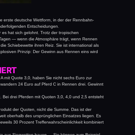
die erste deutsche Wettform, in der der Rennbahn-
nanderfolgenden Entscheidungen.
 hat sich gelohnt. Trotz der tropischen
 Tagen — wenn die Atmosphäre trägt, wenn Rennen
ie Schiebewette ihren Reiz. Sie ist international als
explosiven Prinzip: Der Gewinn aus Rennen eins wird
IERT
 A mit Quote 3,0, haben Sie nicht sechs Euro zur
 wandern 24 Euro auf Pferd C in Rennen drei. Gewinnt
t. Bei drei Pferden mit Quoten 3,0, 4,0 und 2,5 entsteht
rodukt der Quoten, nicht die Summe. Das ist der
t oberhalb des ursprünglichen Einsatzes liegen. Es
jeweils 30 Prozent Trefferwahrscheinlichkeit kombiniert
ette aus Siegwetten bauen — Sie können zum Beispiel