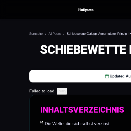
Startseite
/
All Posts
/
Schiebewette Galopp: Accumulator-Prinzip | 
Wettarten beim
Pferde
All Posts
News
SCHIEBEWETTE 
Pferderennen:
Anbiete
Siegwette bis V75 |
Vergleich
Hufquote
Updated Au
Failed to load.
Retry
INHALTSVERZEICHNIS
Die Wette, die sich selbst verzinst