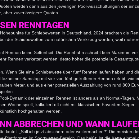
 Quoten werden dann aus den jeweiligen Pool-Ausschüttungen der einze
, aber zuverlässigere Quoten.
SEN RENNTAGEN
 der Höhepunkte für Schiebewetten in Deutschland. 2024 brachten die 
i der Schiebewetten zum natürlichen Werkzeug werden, weil mehrere
fünf Rennen keine Seltenheit. Die Rennbahn schreibt kein Maximum vo
ehr Rennen verkettet werden, desto höher die potenzielle Gesamtquote,
n. Wenn Sie eine Schiebewette über fünf Rennen laufen haben und die er
fezheimer Samstag mit vier von fünf getroffenen Rennen erlebt, wie e
n halben Meter, und aus einer potenziellen Auszahlung von rund 800 Eur
spielen.
 Pool-Dynamik der einzelnen Rennen ist anders als an Normal-Tagen. Me
 Woche spielt, kalkuliert oft nicht mit klassischen Favoriten-Siegen 
künstlich hochgehalten werden.
NN ABBRECHEN UND WANN LAUFE
te lautet: „Soll ich jetzt absichern oder weitermachen?“ Die meisten de
-Plattformen im Sportwetten-Bereich. Das heißt: Ist die Kette einmal ge