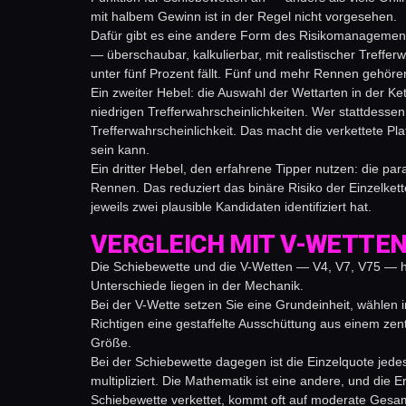
mit halbem Gewinn ist in der Regel nicht vorgesehen.
Dafür gibt es eine andere Form des Risikomanagements,
— überschaubar, kalkulierbar, mit realistischer Treffer
unter fünf Prozent fällt. Fünf und mehr Rennen gehören 
Ein zweiter Hebel: die Auswahl der Wettarten in der Ke
niedrigen Trefferwahrscheinlichkeiten. Wer stattdessen
Trefferwahrscheinlichkeit. Das macht die verkettete Pla
sein kann.
Ein dritter Hebel, den erfahrene Tipper nutzen: die par
Rennen. Das reduziert das binäre Risiko der Einzelkett
jeweils zwei plausible Kandidaten identifiziert hat.
VERGLEICH MIT V-WETTEN
Die Schiebewette und die V-Wetten — V4, V7, V75 — h
Unterschiede liegen in der Mechanik.
Bei der V-Wette setzen Sie eine Grundeinheit, wählen
Richtigen eine gestaffelte Ausschüttung aus einem zent
Größe.
Bei der Schiebewette dagegen ist die Einzelquote jed
multipliziert. Die Mathematik ist eine andere, und die 
Schiebewette verkettet, kommt oft auf moderate Gesamt