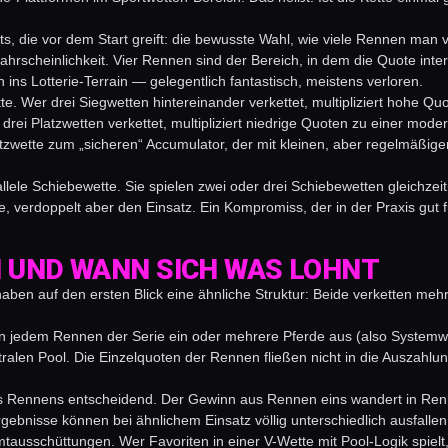
 die vor dem Start greift: die bewusste Wahl, wie viele Rennen man ve
wahrscheinlichkeit. Vier Rennen sind der Bereich, in dem die Quote inter
ins Lotterie-Terrain — gelegentlich fantastisch, meistens verloren.
tte. Wer drei Siegwetten hintereinander verkettet, multipliziert hohe
 drei Platzwetten verkettet, multipliziert niedrige Quoten zu einer mo
tzwette zum „sicheren“ Accumulator, der mit kleinen, aber regelmäßigen T
allele Schiebewette. Sie spielen zwei oder drei Schiebewetten gleichzei
e, verdoppelt aber den Einsatz. Ein Kompromiss, der in der Praxis gut 
 UND WANN SICH WAS LOHNT
aben auf den ersten Blick eine ähnliche Struktur: Beide verketten m
 in jedem Rennen der Serie ein oder mehrere Pferde aus (also Systemw
ralen Pool. Die Einzelquoten der Rennen fließen nicht in die Auszahlun
es Rennens entscheidend. Der Gewinn aus Rennen eins wandert in Renne
Ergebnisse können bei ähnlichem Einsatz völlig unterschiedlich ausfalle
ausschüttungen. Wer Favoriten in einer V-Wette mit Pool-Logik spielt,