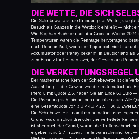
DIE WETTE, DIE SICH SEL
Die Schiebewette ist die Erfindung der Wetter, die gla
Besuch als Ganzes in die Wettlogik einfließt — nicht 
Wie Stephan Buchner nach der Grossen Woche 2024 sag
Temperaturen waren die Renntage hervorragend besuc
nach Rennen läuft, wenn der Tipper sich nicht nur auf e
Accumulator oder Parlay bekannt, in Deutschland als Sc
zum Einsatz für Rennen zwei, der Gewinn aus Rennen z
DIE VERKETTUNGSREGEL U
Der mathematische Kern der Schiebewette ist die Verke
Auszahlung — der Gewinn wandert automatisch als Eins
Pferd C mit Quote 2,5, haben Sie am Ende 60 Euro — 
Die Rechnung sieht simpel aus und ist es auch: Alle Quo
eine Gesamtquote von 3,0 × 4,0 × 2,5 = 30,0. Zwei Eur
Die Schiebewette ist damit mathematisch eine exponent
Grund, warum schon drei oder vier verkettete Rennen
ist aber auch der Grund, warum die Trefferwahrscheinli
ergeben rund 2,7 Prozent Trefferwahrscheinlichkeit — 
Wichtig zu wissen: Die einzelnen Wetten in einer Sch