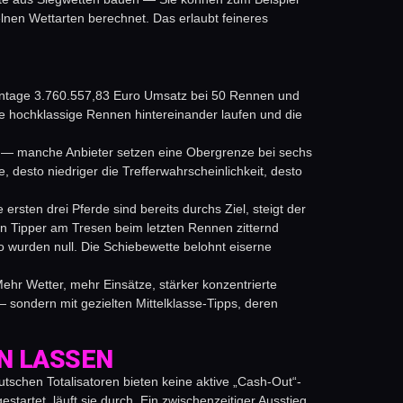
lnen Wettarten berechnet. Das erlaubt feineres
Renntage 3.760.557,83 Euro Umsatz bei 50 Rennen und
 hochklassige Rennen hintereinander laufen und die
r — manche Anbieter setzen eine Obergrenze bei sechs
 desto niedriger die Trefferwahrscheinlichkeit, desto
sten drei Pferde sind bereits durchs Ziel, steigt der
in Tipper am Tresen beim letzten Rennen zitternd
o wurden null. Die Schiebewette belohnt eiserne
hr Wetter, mehr Einsätze, stärker konzentrierte
— sondern mit gezielten Mittelklasse-Tipps, deren
N LASSEN
utschen Totalisatoren bieten keine aktive „Cash-Out“-
startet, läuft sie durch. Ein zwischenzeitiger Ausstieg