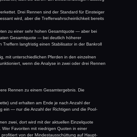
rkettet. Drei Rennen sind der Standard für Einsteiger
essant wird, aber die Trefferwahrscheinlichkeit bereits
 Quoten zu einer sehr hohen Gesamtquote — aber bei
deraten Gesamtquote — bei deutlich höherer
reffern langfristig einen Stabilisator in der Bankroll
tig, mit unterschiedlichen Pferden in den einzelnen
funktioniert, wenn die Analyse in zwei oder drei Rennen
ehrere Rennen zu einem Gesamtergebnis. Die
ette) und erhalten am Ende je nach Anzahl der
g ein — nur die Anzahl der Richtigen und die Pool-
n zwei, dort wird mit der aktuellen Einzelquote
n. Wer Favoriten mit niedrigen Quoten in einer
 profitiert von der Mindestausschüttung auf Haupt-