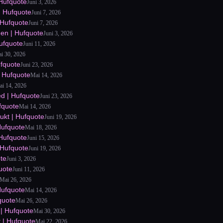
 Hufquote
Juni 3, 2026
| Hufquote
Juni 7, 2026
 Hufquote
Juni 7, 2026
hen | Hufquote
Juni 3, 2026
ufquote
Juni 11, 2026
i 30, 2026
ufquote
Juni 23, 2026
 Hufquote
Mai 14, 2026
i 14, 2026
d | Hufquote
Juni 23, 2026
fquote
Mai 14, 2026
ukt | Hufquote
Juni 19, 2026
Hufquote
Mai 18, 2026
 Hufquote
Juni 15, 2026
 Hufquote
Juni 19, 2026
te
Juni 3, 2026
uote
Juni 11, 2026
Mai 26, 2026
Hufquote
Mai 14, 2026
quote
Mai 26, 2026
 | Hufquote
Mai 30, 2026
 | Hufquote
Mai 22, 2026