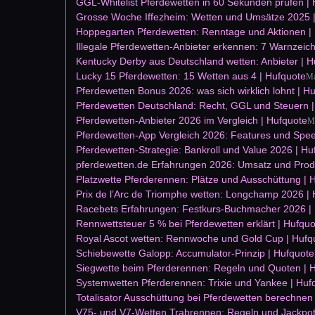
GGL-Whitelist Pferdewetten in 60 Sekunden prüfen |
Grosse Woche Iffezheim: Wetten und Umsätze 2025 
Hoppegarten Pferdewetten: Renntage und Aktionen |
Illegale Pferdewetten-Anbieter erkennen: 7 Warnzeic
Kentucky Derby aus Deutschland wetten: Anbieter | H
Lucky 15 Pferdewetten: 15 Wetten aus 4 | Hufquote
Ma
Pferdewetten Bonus 2026: was sich wirklich lohnt | H
Pferdewetten Deutschland: Recht, GGL und Steuern |
Pferdewetten-Anbieter 2026 im Vergleich | Hufquote
Ma
Pferdewetten-App Vergleich 2026: Features und Spee
Pferdewetten-Strategie: Bankroll und Value 2026 | Hu
pferdewetten.de Erfahrungen 2026: Umsatz und Prod
Platzwette Pferderennen: Plätze und Ausschüttung | 
Prix de l’Arc de Triomphe wetten: Longchamp 2026 |
Racebets Erfahrungen: Festkurs-Buchmacher 2026 |
Rennwettsteuer 5 % bei Pferdewetten erklärt | Hufquo
Royal Ascot wetten: Rennwoche und Gold Cup | Hufq
Schiebewette Galopp: Accumulator-Prinzip | Hufquote
Siegwette beim Pferderennen: Regeln und Quoten | 
Systemwetten Pferderennen: Trixie und Yankee | Huf
Totalisator Ausschüttung bei Pferdewetten berechnen
V75- und V7-Wetten Trabrennen: Regeln und Jackpot