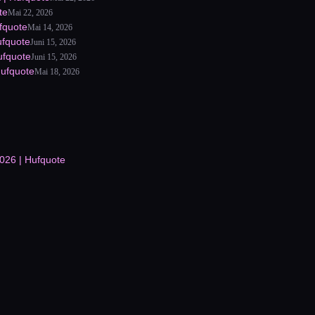
te
Mai 22, 2026
fquote
Mai 14, 2026
ufquote
Juni 15, 2026
ufquote
Juni 15, 2026
Hufquote
Mai 18, 2026
026 | Hufquote