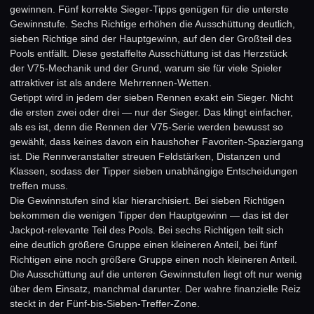
gewinnen. Fünf korrekte Sieger-Tipps genügen für die unterste
Gewinnstufe. Sechs Richtige erhöhen die Ausschüttung deutlich,
sieben Richtige sind der Hauptgewinn, auf den der Großteil des
Pools entfällt. Diese gestaffelte Ausschüttung ist das Herzstück
der V75-Mechanik und der Grund, warum sie für viele Spieler
attraktiver ist als andere Mehrrennen-Wetten.
Getippt wird in jedem der sieben Rennen exakt ein Sieger. Nicht
die ersten zwei oder drei — nur der Sieger. Das klingt einfacher,
als es ist, denn die Rennen der V75-Serie werden bewusst so
gewählt, dass keines davon ein haushoher Favoriten-Spaziergang
ist. Die Rennveranstalter streuen Feldstärken, Distanzen und
Klassen, sodass der Tipper sieben unabhängige Entscheidungen
treffen muss.
Die Gewinnstufen sind klar hierarchisiert. Bei sieben Richtigen
bekommen die wenigen Tipper den Hauptgewinn — das ist der
Jackpot-relevante Teil des Pools. Bei sechs Richtigen teilt sich
eine deutlich größere Gruppe einen kleineren Anteil, bei fünf
Richtigen eine noch größere Gruppe einen noch kleineren Anteil.
Die Ausschüttung auf die unteren Gewinnstufen liegt oft nur wenig
über dem Einsatz, manchmal darunter. Der wahre finanzielle Reiz
steckt in der Fünf-bis-Sieben-Treffer-Zone.