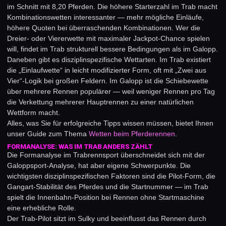
im Schnitt mit 8,20 Pferden. Die höhere Starterzahl im Trab macht
Kombinationswetten interessanter — mehr mögliche Einläufe,
höhere Quoten bei überraschenden Kombinationen. Wer die
Dreier- oder Viererwette mit maximaler Jackpot-Chance spielen
will, findet im Trab strukturell bessere Bedingungen als im Galopp.
Daneben gibt es disziplinspezifische Wettarten. Im Trab existiert
die „Einlaufwette“ in leicht modifizierter Form, oft mit „Zwei aus
Vier“-Logik bei großen Feldern. Im Galopp ist die Schiebewette
über mehrere Rennen populärer — weil weniger Rennen pro Tag
die Verkettung mehrerer Hauptrennen zu einer natürlichen
Wettform macht.
Alles, was Sie für erfolgreiche Tipps wissen müssen, bietet Ihnen
unser Guide zum Thema
Wetten beim Pferderennen
.
FORMANALYSE: WAS IM TRAB ANDERS ZÄHLT
Die Formanalyse im Trabrennsport überschneidet sich mit der
Galoppsport-Analyse, hat aber eigene Schwerpunkte. Die
wichtigsten disziplinspezifischen Faktoren sind die Pilot-Form, die
Gangart-Stabilität des Pferdes und die Startnummer — im Trab
spielt die Innenbahn-Position bei Rennen ohne Startmaschine
eine erhebliche Rolle.
Der Trab-Pilot sitzt im Sulky und beeinflusst das Rennen durch