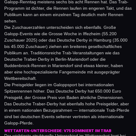
Galopp-Renntag meistens sechs bis acht Rennen hat. Das Trab-
Programm ist dichter, die Rennen laufen im engeren Takt, und das
Publikum kann an einem einzelnen Tag deutlich mehr Rennen
sehen.
Die Zuschauerzahlen unterscheiden sich ebenfalls. Große
Galopp-Events wie die Grosse Woche in Iffezheim (55.200
Zuschauer 2025) oder das Deutsche Derby in Hamburg (35.000
bis 45.000 Zuschauer) ziehen ein breiteres gesellschaftliches
Publikum an. Traditionsreiche Trab-Veranstaltungen wie das
Deutsche Traber-Derby in Berlin-Mariendorf oder die
Buddenbrock-Rennen in Mariendorf sind etwas kleiner, haben
aber eine hochspezialisierte Fangemeinde mit ausgeprägter
Wettbereitschaft.
Die Preisgelder liegen im Galoppsport bei internationalen
Spitzenrennen höher. Das Deutsche Derby hat 650.000 Euro
Preisgeld, der Grosse Preis von Baden ähnliche Dimensionen.
Das Deutsche Traber-Derby hat ebenfalls hohe Preisgelder, aber
in einem nationalen Bezugsrahmen — internationale Trab-Pferde
sind bei deutschen Events seltener vertreten als internationale
Galopp-Pferde.
WETTARTEN-UNTERSCHIEDE: V75 DOMINIERT IM TRAB
Der wichtigste strukturelle Unterschied im Wettangebot liegt bei